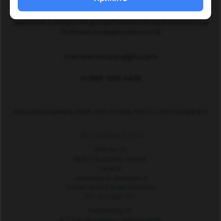
Политика Социальных Сетей
Политики и Процедуры
Заявление о раскрытии дохода
Политика Возврата
Импрессум
Политика конфиденциальности
memberservices@jifu.com
+1-888-899-5438
Авторские права © 2025 JIFU GLOBAL FZCO | JIFU Europe B.V.
JIFU GLOBAL FZCO
Unit No. 31
DMCC Business Centre
Level 5
Jewellery & Gemplex 2
Dubai, United Arab Emirates
JIFU Europe B.V.
Peizerweg 97
9727 AJ Groningen, Netherlands