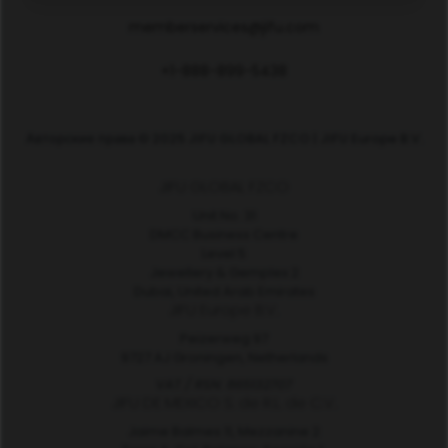
memberservices@jifu.com
+1-888-899-5438
Авторские права © 2025 JIFU GLOBAL FZCO | JIFU Europe B.V.
JIFU GLOBAL FZCO
Unit No. 31
DMCC Business Centre
Level 5
Jewellery & Gemplex 2
Dubai, United Arab Emirates
JIFU Europe B.V.
Peizerweg 97
9727 AJ Groningen, Netherlands
VAT / RSN: 865132707
JIFU DE MEXICO S. de R.L. de C.V.
Jaime Balmes 11, Mezzanine 2