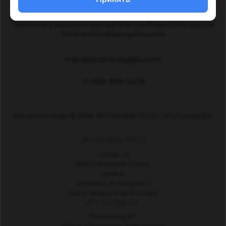
Политика Социальных Сетей
Политики и Процедуры
Заявление о раскрытии дохода
Политика Возврата
Импрессум
Политика конфиденциальности
memberservices@jifu.com
+1-888-899-5438
Авторские права © 2025 JIFU GLOBAL FZCO | JIFU Europe B.V.
JIFU GLOBAL FZCO
Unit No. 31
DMCC Business Centre
Level 5
Jewellery & Gemplex 2
Dubai, United Arab Emirates
JIFU Europe B.V.
Peizerweg 97