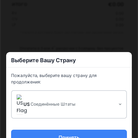
€0.00
ИТОГО
0.00
RV
0.00
CV
0.00
LP
* Налоги и доставка будут рассчитаны при оформлении заказа.
*
Оплатите в 3 или 4
рассрочки с Scalapay. Без процентов.
Узнать больше
Выберите Вашу Страну
*Может взиматься сервисный сбор до 6,50 €.
ПЕРЕЙТИ К ОФОРМЛЕНИЮ
Пожалуйста, выберите вашу страну для
продолжения:
ПРОДОЛЖИТЬ ПОКУПКИ
US
Соединённые Штаты
Принять