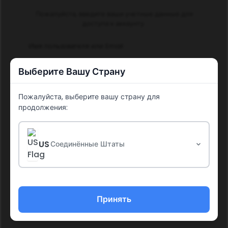
Пожалуйста, введите ваши учетные данные для
доступа к аккаунту.
Имя пользователя или Email
Выберите Вашу Страну
Пожалуйста, выберите вашу страну для
Пароль
продолжения:
US
Соединённые Штаты
Войти
Забыли пароль?
Принять