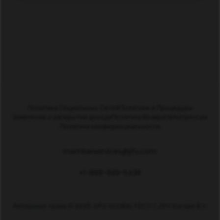
Политика Социальных Сетей
Политики и Процедуры
Заявление о раскрытии дохода
Политика Возврата
Импрессум
Политика конфиденциальности
memberservices@jifu.com
+1-888-899-5438
Авторские права © 2025 JIFU GLOBAL FZCO | JIFU Europe B.V.