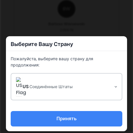
BW
Bartosz Wisniewski
235578
Выберите Вашу Страну
Пожалуйста, выберите вашу страну для
Продолжить
продолжения:
US
Соединённые Штаты
Политика Социальных Сетей
Политики и Процедуры
Принять
Заявление о раскрытии дохода
Политика Возврата
Импрессум
Политика конфиденциальности