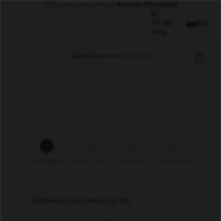
Вы регистрируетесь с
Bartosz Wisniewski
AE
RU
1
2
3
4
Рекомендатель
Выбрать пакет
Дополнения
Информация
Выбранный дистрибьютор Jifu