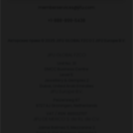
memberservices@jifu.com
+1-888-899-5438
Авторские права © 2025 JIFU GLOBAL FZCO | JIFU Europe B.V.
JIFU GLOBAL FZCO
Unit No. 31
DMCC Business Centre
Level 5
Jewellery & Gemplex 2
Dubai, United Arab Emirates
JIFU Europe B.V.
Peizerweg 97
9727 AJ Groningen, Netherlands
VAT / RSN: 865132707
JIFU DE MEXICO S. de R.L. de C.V.
Jaime Balmes 11, Mezzanine 2