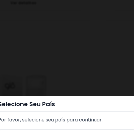
Ver detalhes
Selecione Seu País
Por favor, selecione seu país para continuar: