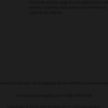
Portal de acesso digital com plataforma ab
acesso a tarifas exclusivas para membros, 
suporte ao cliente.
imentos
Declaração de Divulgação de Renda
Política de Reembol
memberservices@jifu.com
+1-888-899-5438
Copyright © 2025 JIFU GLOBAL FZCO | JIFU Europe B.V.