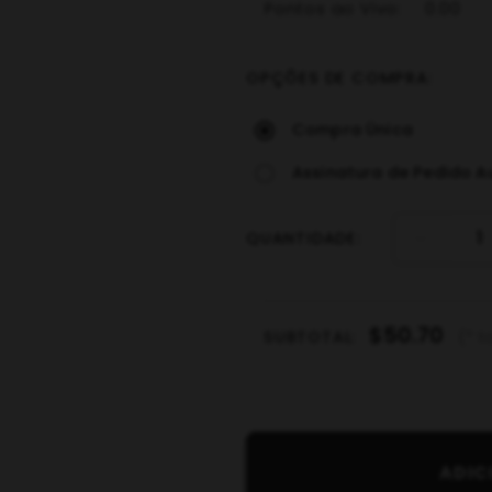
Pontos ao Vivo:
0.00
OPÇÕES DE COMPRA:
Compra Única
Assinatura de Pedido 
1
QUANTIDADE:
$50.70
SUBTOTAL:
(* t
ADIC