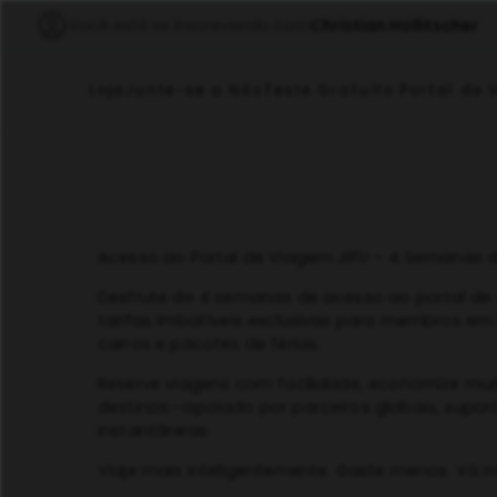
Você está se inscrevendo com
Christian Hollitscher
Loja
Junte-se a Nós
Teste Gratuito Portal de
Acesso ao Portal de Viagem JIFU – 4 Semanas d
Desfrute de 4 semanas de acesso ao portal de
tarifas imbatíveis exclusivas para membros em h
carros e pacotes de férias.
Reserve viagens com facilidade, economize muit
destinos—apoiado por parceiros globais, supor
instantâneas.
Viaje mais inteligentemente. Gaste menos. Vá m