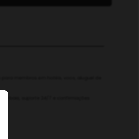
s para membros em hotéis, voos, aluguel de
 globais, suporte 24/7 e confirmações