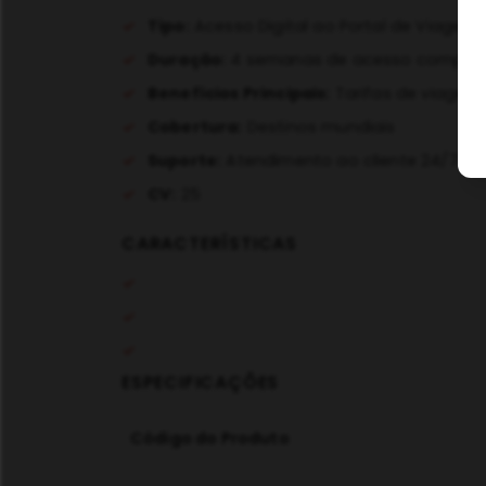
Tipo:
Acesso Digital ao Portal de Viagens
Duração:
4 semanas de acesso comple
Benefícios Principais:
Tarifas de viagem
Cobertura:
Destinos mundiais
Suporte:
Atendimento ao cliente 24/7
CV:
25
CARACTERÍSTICAS
ESPECIFICAÇÕES
Código do Produto