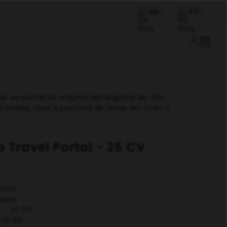
US
PT
s ao portal de viagens abrangente da JIFU
hotéis, voos e pacotes de férias em todo o
 Travel Portal - 25 CV
v-mm
oque
:
25.00
25.00