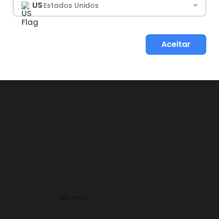
US
Estados Unidos
to
 com desconto e ofertas exclusivas
Aceitar
slv-mm