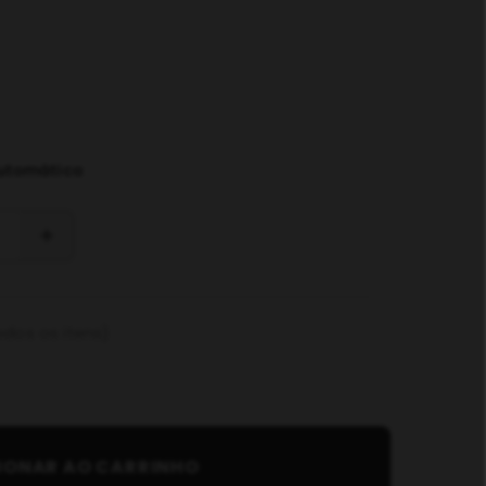
Automático
odos os itens)
IONAR AO CARRINHO