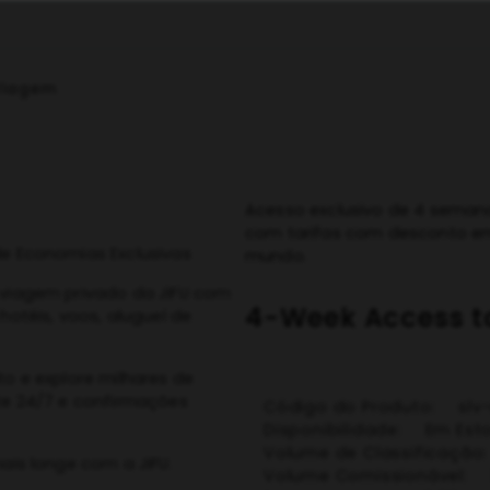
 Viagem
Acesso exclusivo de 4 semana
com tarifas com desconto em 
e Economias Exclusivas
mundo.
 viagem privado da JIFU com
4-Week Access to
otéis, voos, aluguel de
o e explore milhares de
te 24/7 e confirmações
Código do Produto:
sl
Disponibilidade:
Em Est
Volume de Classificação
ais longe com a JIFU.
Volume Comissionável: