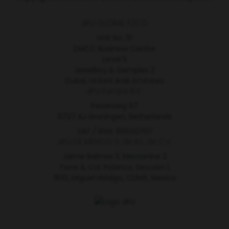
JIFU GLOBAL FZCO
Unit No. 31
DMCC Business Centre
Level 5
Jewellery & Gemplex 2
Dubai, United Arab Emirates
JIFU Europe B.V.
Peizerweg 97
9727 AJ Groningen, Netherlands
VAT / RSN: 865132707
JIFU DE MEXICO S. de R.L. de C.V.
Jaime Balmes 11, Mezzanine 2
Torre A, Col. Polanco, Sección 1,
11510, Miguel Hidalgo, CDMX, Mexico