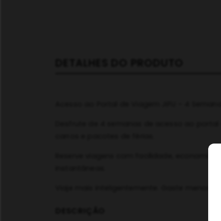
DETALHES DO PRODUTO
Acesso ao Portal de Viagem JIFU – 4 Semana
Desfrute de 4 semanas de acesso ao portal 
carros e pacotes de férias.
Reserve viagens com facilidade, economize 
instantâneas.
Viaje mais inteligentemente. Gaste menos. V
DESCRIÇÃO