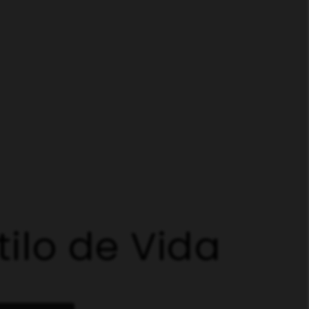
ilo de Vida