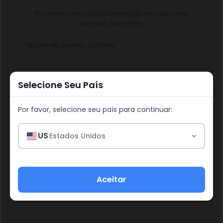
Por favor, insira suas credenciais de login para
acessar sua conta.
Nome de usuário ou Email
Selecione Seu País
Senha
Por favor, selecione seu país para continuar:
US
Estados Unidos
Entrar
Aceitar
Esqueceu a senha?