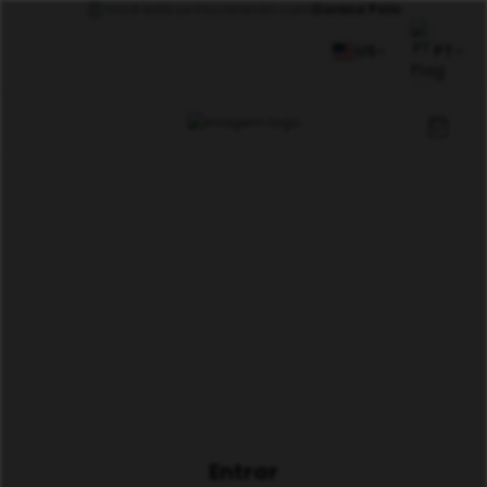
Você está se inscrevendo com
Gorana Polic
US
PT
Entrar