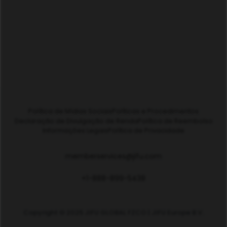
Política de Mídias Sociais
Políticas e Procedimentos
Declaração de Divulgação de Renda
Política de Reembolso
Informações Legais
Política de Privacidade
memberservices@jifu.com
+1-888-899-5438
Copyright © 2025 JIFU GLOBAL FZCO | JIFU Europe B.V.