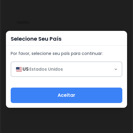
Senha
Selecione Seu País
Por favor, selecione seu país para continuar:
Entrar
US
Estados Unidos
Esqueceu a senha?
Aceitar