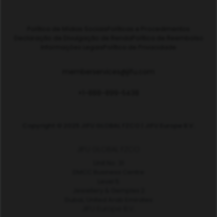
Política de Mídias Sociais
Políticas e Procedimentos
Declaração de Divulgação de Renda
Política de Reembolso
Informações Legais
Política de Privacidade
memberservices@jifu.com
+1-888-899-5438
Copyright © 2025 JIFU GLOBAL FZCO | JIFU Europe B.V.
JIFU GLOBAL FZCO
Unit No. 31
DMCC Business Centre
Level 5
Jewellery & Gemplex 2
Dubai, United Arab Emirates
JIFU Europe B.V.