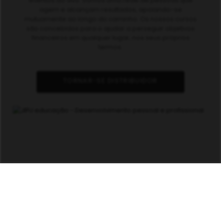
eventos ao vivo. Somos uma rede de pessoas que
agem e alcançam resultados, apoiando-se
mutuamente ao longo do caminho. Os nossos cursos
são concebidos para o ajudar a perseguir objetivos
financeiros em qualquer lugar, nos seus próprios
termos.
TORNAR-SE DISTRIBUIDOR