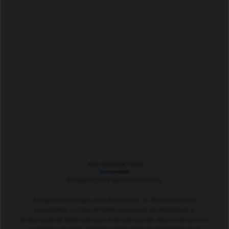
JIFU EDUCATION
DESBLOQUEIE SEU POTENCIAL
As oportunidades são ilimitadas. A JIFU Education
possibilita o crescimento pessoal, profissional e
empresarial, liderado por instrutores de alto nível e com