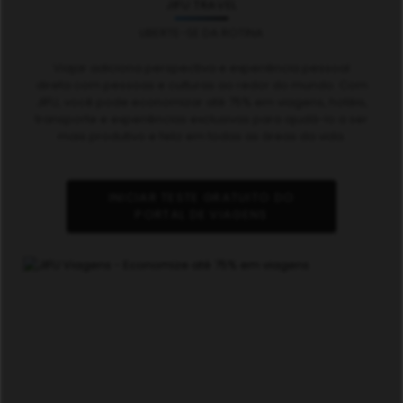
JIFU TRAVEL
LIBERTE-SE DA ROTINA
Viajar adiciona perspectiva e experiência pessoal
direta com pessoas e culturas ao redor do mundo. Com
JIFU, você pode economizar até 75% em viagens, hotéis,
transporte e experiências exclusivas para ajudá-lo a ser
mais produtivo e feliz em todas as áreas da vida.
INICIAR TESTE GRATUITO DO
PORTAL DE VIAGENS