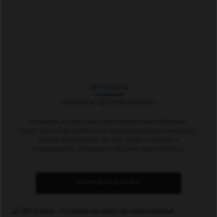
JIFU HEALTH
MANTENHA-SE EM MOVIMENTO
Fortaleça o corpo para que tenha mais vitalidade.
Sentir-se no seu melhor é a chave para uma vida plena.
A linha de produtos da JIFU ajuda a facilitar a
manutenção da saúde e do bem-estar diários.
COMPRAR AGORA