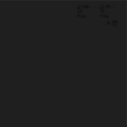
US
PL