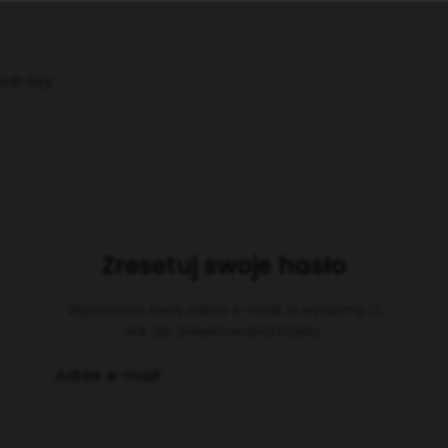
Podróży
Zresetuj swoje hasło
Wprowadź swój adres e-mail, a wyślemy Ci
link do zresetowania hasła.
Adres e-mail