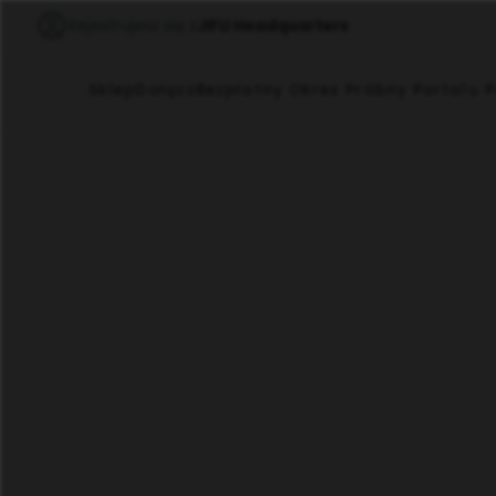
Rejestrujesz się z
JIFU Headquarters
Sklep
Dołącz
Bezpłatny Okres Próbny Portalu 