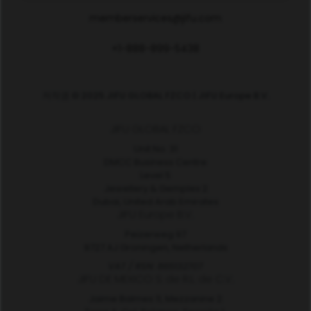
memberservices@jifu.com
+1-888-899-5438
저작권 © 2025 JIFU GLOBAL FZCO | JIFU Europe B.V.
JIFU GLOBAL FZCO
Unit No. 31
DMCC Business Centre
Level 5
Jewellery & Gemplex 2
Dubai, United Arab Emirates
JIFU Europe B.V.
Peizerweg 97
9727 AJ Groningen, Netherlands
VAT / RSN: 865132707
JIFU DE MEXICO S. de R.L. de C.V.
Jaime Balmes 11, Mezzanine 2