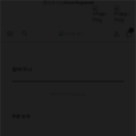
등록 대상
Steve Rogowski
US
KO
0
menu
search
person
shopping_bag
장바구니
장바구니가 비어있습니다