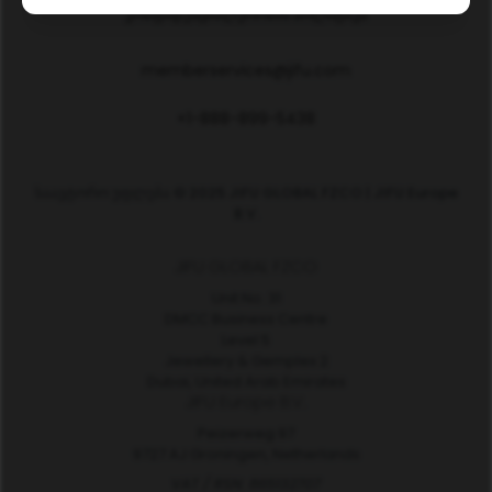
კონფიდენციალურობის პოლიტიკა
memberservices@jifu.com
+1-888-899-5438
საავტორო უფლება © 2025 JIFU GLOBAL FZCO | JIFU Europe
B.V.
JIFU GLOBAL FZCO
Unit No. 31
DMCC Business Centre
Level 5
Jewellery & Gemplex 2
Dubai, United Arab Emirates
JIFU Europe B.V.
Peizerweg 97
9727 AJ Groningen, Netherlands
VAT / RSN: 865132707