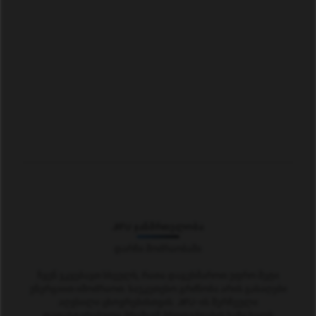
JIFU ᲯᲐᲜᲛᲠᲗᲔᲚᲝᲑᲐ
Დარჩი Მოძრაობაში
ჩვენ ვკვებავთ სხეულს, რათა დაგეხმაროთ უფრო მეტი
ენერგიით იმოძრაოთ. საუკეთესო გრძნობა არის გასაღები
აღვსილი ცხოვრებისთვის. JIFU-ის შერჩეული
დადასტურებული პრემიუმ პროდუქტების ხაზი ხელს