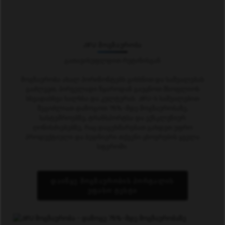
JIFU ᲛᲝᲒᲖᲐᲣᲠᲝᲑᲐ
Გათავისუფლდით Რუტინისგან
მოგზაურობა ახალ ჰორიზონტებს გიხსნით და საშუალებას
გაძლევთ, პირველადი წყაროდან გაეცნოთ მსოფლიოს
სხვადასხვა ხალხსა და კულტურას. JIFU-ს საშუალებით
შეგიძლიათ დაზოგოთ 75%-მდე მოგზაურობაზე,
სასტუმროებზე, ტრანსპორტსა და ექსკლუზიურ
ღონისძიებებზე, რაც დაგეხმარებათ გახდეთ უფრო
პროდუქტიული და ბედნიერი თქვენი ცხოვრების ყველა
სფეროში.
ᲓᲐᲘᲬᲧᲔ ᲛᲝᲒᲖᲐᲣᲠᲝᲑᲘᲡ ᲞᲝᲠᲢᲐᲚᲘᲡ
ᲣᲤᲐᲡᲝ ᲢᲔᲡᲢᲘ