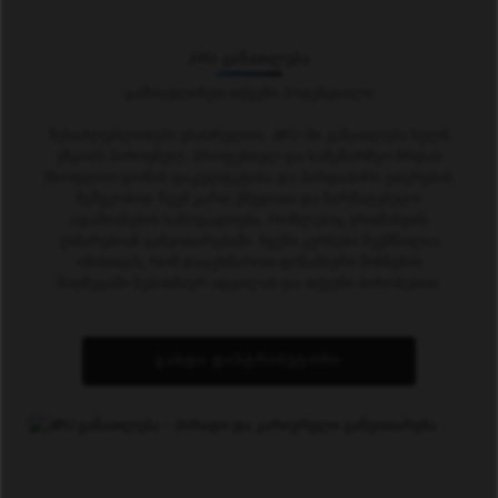
JIFU ᲒᲐᲜᲐᲗᲚᲔᲑᲐ
Გამოავლინეთ Თქვენი Პოტენციალი
შესაძლებლობები უსასრულოა. JIFU-ში განათლება ხელს
უწყობს პიროვნულ, პროფესიულ და სამეწარმეო ზრდას
მსოფლიო დონის ფაკულტეტისა და პირდაპირი ეთერების
მეშვეობით. ჩვენ ვართ ქმედითი და წარმატებული
ადამიანების საზოგადოება, რომლებიც ერთმანეთს
ეხმარებიან განვითარებაში. ჩვენი კურსები შექმნილია
იმისთვის, რომ დაგეხმაროთ ფინანსური მიზნების
მიღწევაში ნებისმიერ ადგილას და თქვენი პირობებით.
ᲒᲐᲮᲓᲘ ᲓᲘᲡᲢᲠᲘᲑᲣᲢᲝᲠᲘ