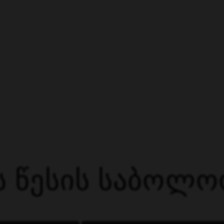
ს წესის საბოლო