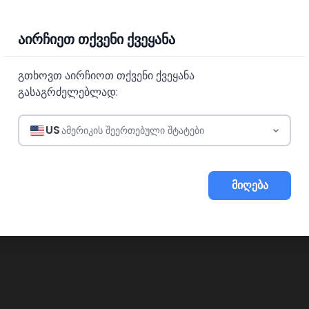
აირჩიეთ თქვენი ქვეყანა
გთხოვთ აირჩიოთ თქვენი ქვეყანა
გასაგრძელებლად:
US
ამერიკის შეერთებული შტატები
ᲒᲐᲐᲫᲚᲘᲔᲠᲔᲗ ᲗᲥᲕᲔᲜᲘ
ᲯᲐᲜᲛᲠᲗᲔᲚᲝᲑᲐ
მიღება