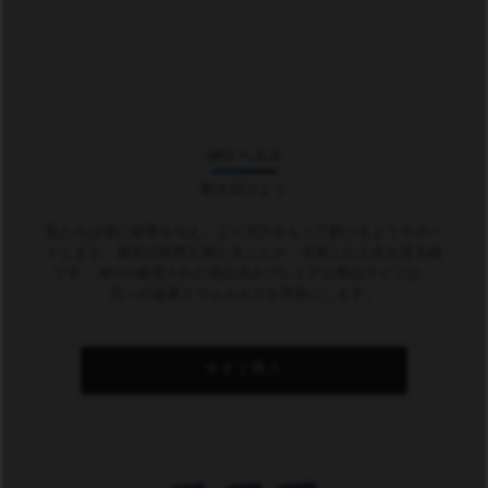
JIFU ヘルス
動き続けよう
私たちは体に栄養を与え、より活力をもって動けるようサポー
トします。最高の状態を感じることが、充実した人生を送る鍵
です。JIFUの厳選された実証済みプレミアム製品ラインは、
日々の健康とウェルネスを簡単にします。
今すぐ購入