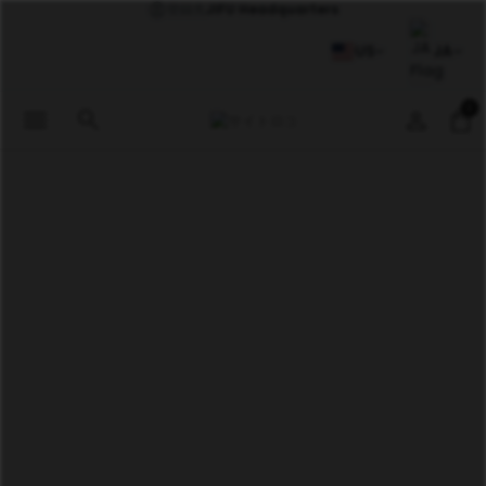
登録先
JIFU Headquarters
US
JA
0
menu
search
person
shopping_bag