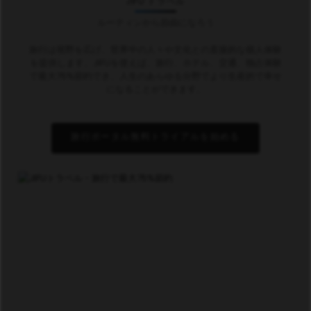
JIFU トラベル
ルーティンから自由になろう
旅行は視野を広げ、世界中の人々や文化との直接的な個人体験
を提供します。JIFUを使えば、旅行、ホテル、交通、独占体験
で最大75%節約でき、人生のあらゆる分野でより生産的で幸せ
になることができます。
旅行ポータル無料トライアルを始める