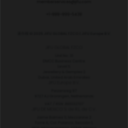
memberservices@jifu.com
+1-888-899-5438
著作権 © 2025 JIFU GLOBAL FZCO | JIFU Europe B.V.
JIFU GLOBAL FZCO
Unit No. 31
DMCC Business Centre
Level 5
Jewellery & Gemplex 2
Dubai, United Arab Emirates
JIFU Europe B.V.
Peizerweg 97
9727 AJ Groningen, Netherlands
VAT / RSN: 865132707
JIFU DE MEXICO S. de R.L. de C.V.
Jaime Balmes 11, Mezzanine 2
Torre A, Col. Polanco, Sección 1,