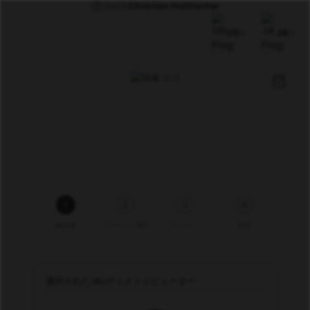
登録先
Christian Hollitscher
US
JA
1
2
3
4
紹介者
パッケージ選択
アドオン
情報
選択されたJifuディストリビューター