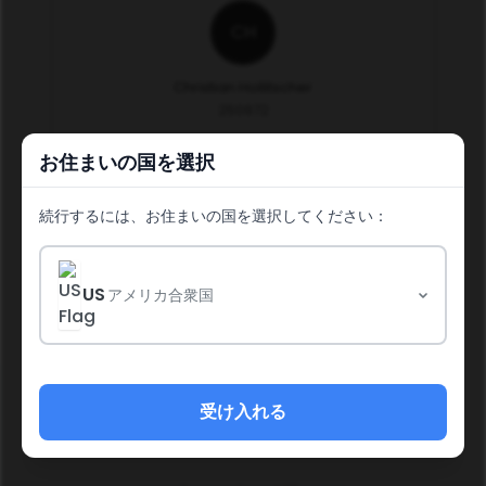
CH
Christian Hollitscher
250972
お住まいの国を選択
続行するには、お住まいの国を選択してください：
続行
US
アメリカ合衆国
受け入れる
ソーシャルメディア・ポリシー
ポリシーと手順
収入開示声明
返金ポリシー
法的情報
プライバシーポリシー