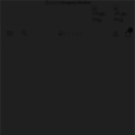
登録先
Gregory Molina
US
JA
0
menu
search
person
shopping_bag