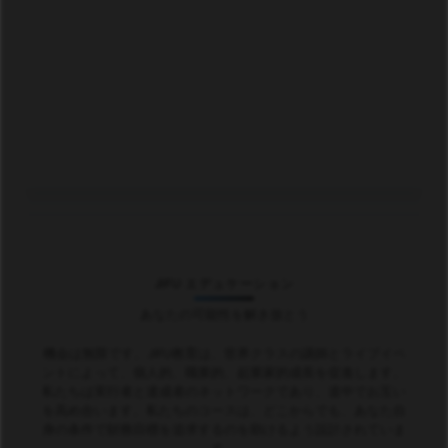
JIFU エデュケーション
あなたの可能性を解き放とう
機会は無限です。JIFU教育は、世界クラスの講師とライブイベ
ントによって、個人的、職業的、起業家的成長を促進します。
私たちは実行者と達成者のネットワークであり、道中でお互い
を高め合います。私たちのコースは、どこからでも、あなた自
身の条件で財務目標を追求するのを助けるよう設計されていま