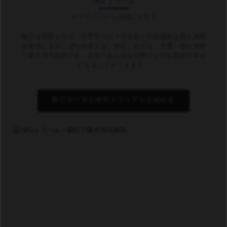
JIFU トラベル
ルーティンから自由になろう
旅行は視野を広げ、世界中の人々や文化との直接的な個人体験
を提供します。JIFUを使えば、旅行、ホテル、交通、独占体験
で最大75%節約でき、人生のあらゆる分野でより生産的で幸せ
になることができます。
旅行ポータル無料トライアルを始める