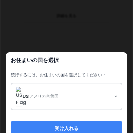
詳細を見る
お住まいの国を選択
続行するには、お住まいの国を選択してください：
US
アメリカ合衆国
受け入れる