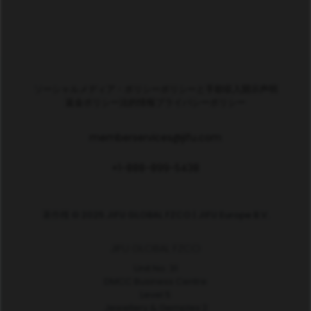
ソーシャルメディア・ポリシー
ポリシーと手順
収入開示声明
返金ポリシー
法的情報
プライバシーポリシー
memberservices@jifu.com
+1-888-899-5438
著作権 © 2025 JIFU GLOBAL FZCO | JIFU Europe B.V.
JIFU GLOBAL FZCO
Unit No. 31
DMCC Business Centre
Level 5
Jewellery & Gemplex 2