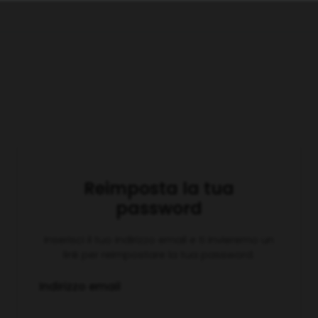
Reimposta la tua
password
Inserisci il tuo indirizzo email e ti invieremo un
link per reimpostare la tua password.
Indirizzo email