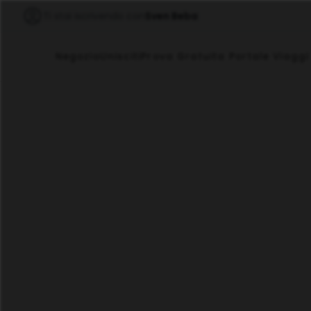
Ti stai iscrivendo con
Sven Beba
Negozio
Unisciti
Prova Gratuita Portale Viaggi