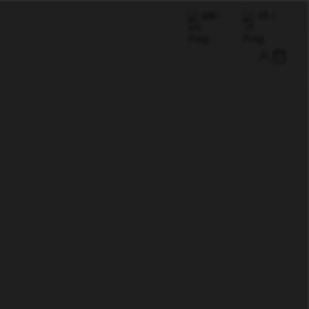
US
IT