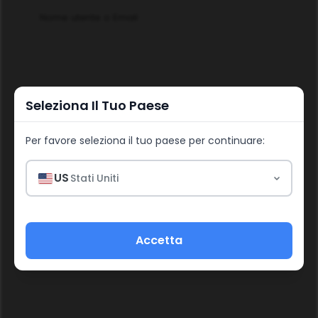
Nome utente o Email
Password
Seleziona Il Tuo Paese
Per favore seleziona il tuo paese per continuare:
US
Stati Uniti
Accedi
Password dimenticata?
Accetta