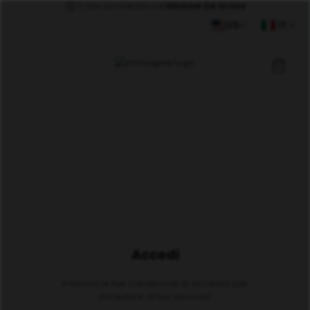
Ti stai iscrivendo con
Michael De Grave
US
IT
Accedi
Inserisci le tue credenziali di accesso per
accedere al tuo account.