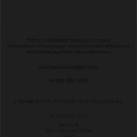
Politica Social Media
Politiche e Procedure
Dichiarazione di Divulgazione del Reddito
Politica di Rimborso
Informazioni Legali
Informativa sulla Privacy
memberservices@jifu.com
+1-888-899-5438
Copyright © 2025 JIFU GLOBAL FZCO | JIFU Europe B.V.
JIFU GLOBAL FZCO
Unit No. 31
DMCC Business Centre
Level 5