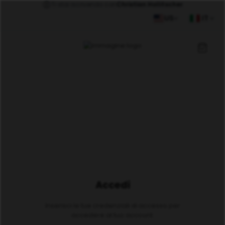
Ti stai iscrivendo con
Christian Hollitscher
US
IT
Accedi
Inserisci le tue credenziali di accesso per
accedere al tuo account.