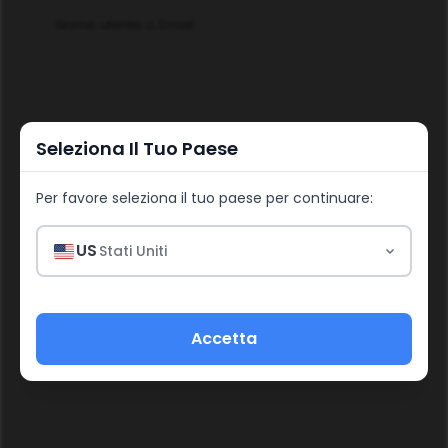
Nome utente o Email
Password
Seleziona Il Tuo Paese
Per favore seleziona il tuo paese per continuare:
US
Stati Uniti
Accedi
Password dimenticata?
Accetta