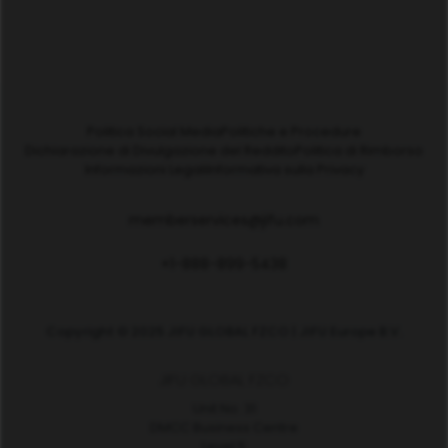
Politica Social Media
Politiche e Procedure
Dichiarazione di Divulgazione del Reddito
Politica di Rimborso
Informazioni Legali
Informativa sulla Privacy
memberservices@jifu.com
+1-888-899-5438
Copyright © 2025 JIFU GLOBAL FZCO | JIFU Europe B.V.
JIFU GLOBAL FZCO
Unit No. 31
DMCC Business Centre
Level 5