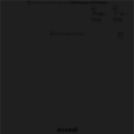
Ti stai iscrivendo con
Michaela Ottmann
DE
IT
Accedi