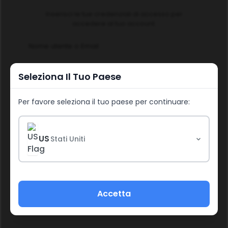
Inserisci le tue credenziali di accesso per
accedere al tuo account.
Nome utente o Email
Seleziona Il Tuo Paese
Password
Per favore seleziona il tuo paese per continuare:
US
Stati Uniti
Accedi
Accetta
Password dimenticata?