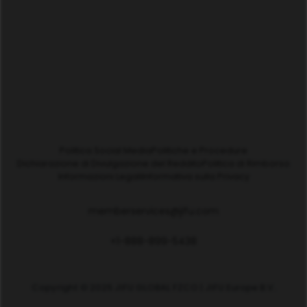
Politica Social Media
Politiche e Procedure
Dichiarazione di Divulgazione del Reddito
Politica di Rimborso
Informazioni Legali
Informativa sulla Privacy
memberservices@jifu.com
+1-888-899-5438
Copyright © 2025 JIFU GLOBAL FZCO | JIFU Europe B.V.