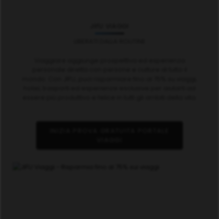
JIFU VIAGGI
LIBERATI DALLA ROUTINE
Viaggiare aggiunge prospettiva ed esperienza
personale diretta con persone e culture di tutto il
mondo. Con JIFU, puoi risparmiare fino al 75% su viaggi,
hotel, trasporti ed esperienze esclusive per aiutarti ad
essere più produttivo e felice in tutti gli ambiti della vita.
INIZIA PROVA GRATUITA PORTALE
VIAGGI