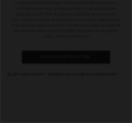
L'opportunità è illimitata. L'educazione JIFU potenzia la
crescita personale, professionale e imprenditoriale,
guidata da istruttori di classe mondiale ed eventi dal
vivo. Siamo una rete di realizzatori e vincitori, elevandoci
a vicenda lungo il cammino. I nostri corsi sono progettati
per aiutarti a perseguire obiettivi finanziari da qualsiasi
luogo, alle tue condizioni.
DIVENTA DISTRIBUTORE