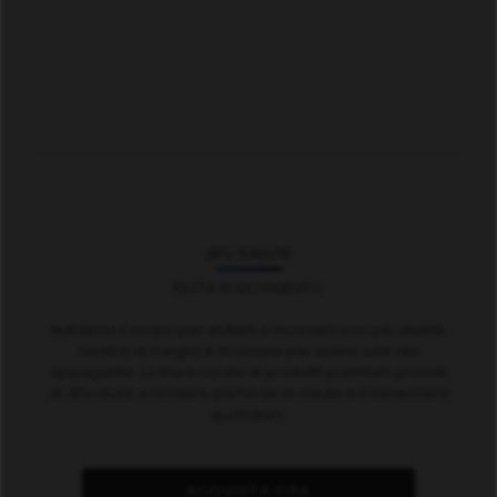
JIFU SALUTE
RESTA IN MOVIMENTO
Nutriamo il corpo per aiutarti a muoverti con più vitalità.
Sentirsi al meglio è la chiave per vivere una vita
appagante. La linea curata di prodotti premium provati
di JIFU aiuta a rendere più facile la salute e il benessere
quotidiani.
ACQUISTA ORA