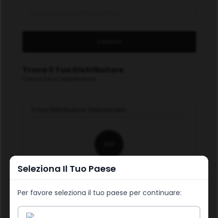
Verifica
Trova il Tuo Distributore
Cerca il tuo distributore
Il Tuo Distributore Selezionato
KM
Seleziona Il Tuo Paese
Kathrin Merz
ID: 356408
No free trials available for this distributor.
Per favore seleziona il tuo paese per continuare:
Cambia