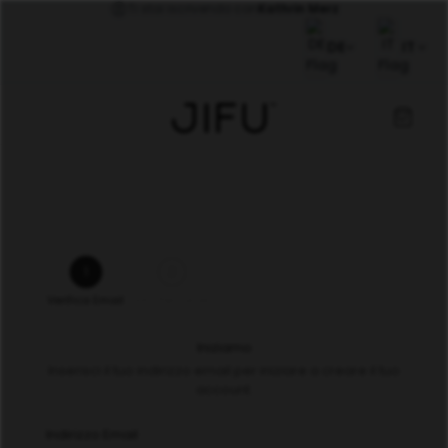
Ti stai iscrivendo con
Kathrin Merz
DE
IT
1
2
Verifica Email
Info Personali
Iniziamo
Inserisci il tuo indirizzo email per iniziare a creare il tuo
account.
Indirizzo Email