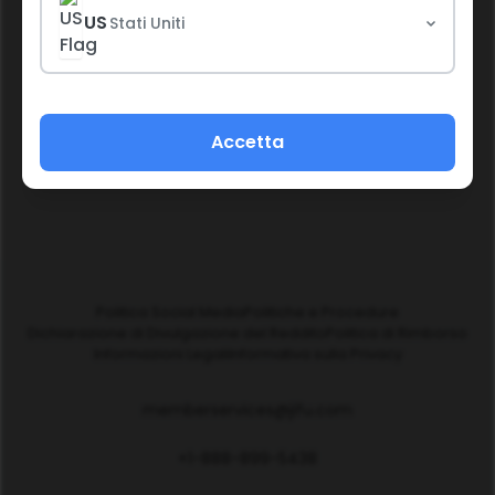
US
Stati Uniti
Continua
Accetta
Politica Social Media
Politiche e Procedure
Dichiarazione di Divulgazione del Reddito
Politica di Rimborso
Informazioni Legali
Informativa sulla Privacy
memberservices@jifu.com
+1-888-899-5438