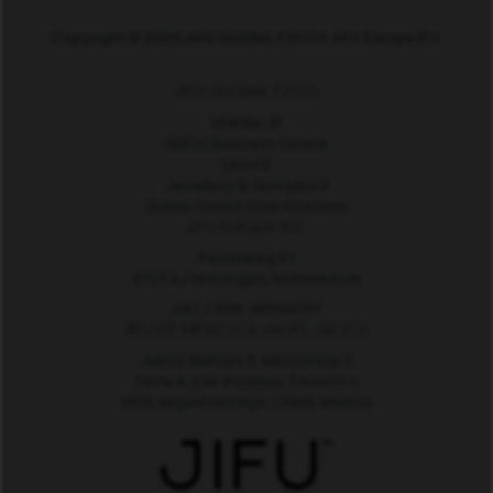
Copyright © 2025 JIFU GLOBAL FZCO | JIFU Europe B.V.
JIFU GLOBAL FZCO
Unit No. 31
DMCC Business Centre
Level 5
Jewellery & Gemplex 2
Dubai, United Arab Emirates
JIFU Europe B.V.
Peizerweg 97
9727 AJ Groningen, Netherlands
VAT / RSN: 865132707
JIFU DE MEXICO S. de R.L. de C.V.
Jaime Balmes 11, Mezzanine 2
Torre A, Col. Polanco, Sección 1,
11510, Miguel Hidalgo, CDMX, Mexico