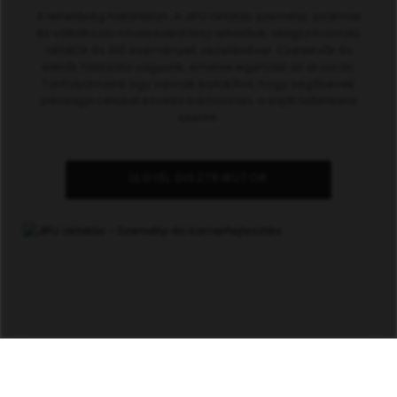
A lehetőség határtalan. A JIFU oktatás személyi, szakmai
és vállalkozói növekedést tesz lehetővé, világszínvonalú
oktatók és élő események vezetésével. Cselekvők és
elérők hálózata vagyunk, emelve egymást az út során.
Tanfolyamaink úgy vannak kialakítva, hogy segítsenek
pénzügyi célokat követni bárhonnan, a saját feltételeid
szerint.
LEGYÉL DISZTRIBÚTOR