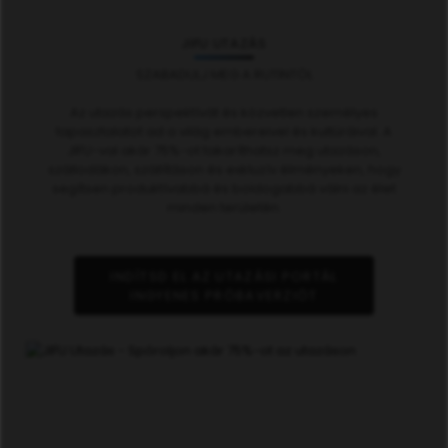
JIFU UTAZÁS
SZABADULJ MEG A RUTINTÓL
Az utazás perspektívát és közvetlen személyes
tapasztalatot ad a világ embereivel és kultúráival. A
JIFU-val akár 75%-ot takaríthatsz meg utazáson,
szállodákon, szállításon és exkluzív élményeken, hogy
segítsen produktívabbá és boldogabbá válni az élet
minden területén.
INDÍTSD EL AZ UTAZÁSI PORTÁL
INGYENES PRÓBAVERZIÓT