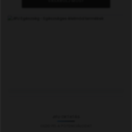
VÁSÁROLJ MOST
JIFU OKTATÁS
OLDD FEL A POTENCIÁLODAT