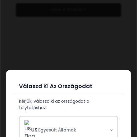
LÁSD A VILÁGOT
Válaszd Ki Az Országodat
Kérjük, válaszd ki az országodat a
TÁPLÁLD AZ EGÉSZSÉGED
folytatáshoz:
US
Egyesült Államok