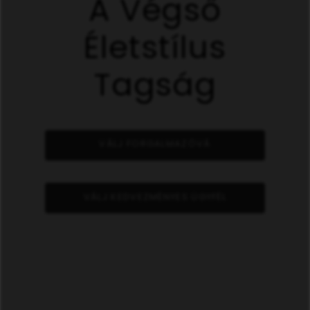
A Végső
Életstílus
Tagság
VÁLJ FORGALMAZÓVÁ
VÁLJ KEDVEZMÉNYES ÜGYFÉL