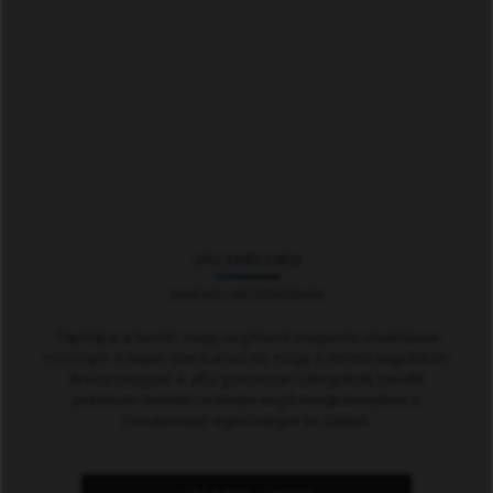
JIFU EGÉSZSÉG
MARADJ MOZGÁSBAN
Tápláljuk a testet, hogy segítsünk nagyobb vitalitással
mozogni. A teljes élet kulcsa az, hogy a lehető legjobban
érezd magad. A JIFU gondosan válogatott, bevált
prémium termékcsaládja segít megkönnyíteni a
mindennapi egészséget és jólétet.