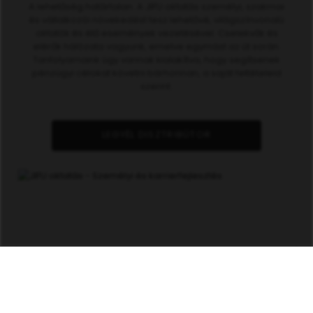
A lehetőség határtalan. A JIFU oktatás személyi, szakmai
és vállalkozói növekedést tesz lehetővé, világszínvonalú
oktatók és élő események vezetésével. Cselekvők és
elérők hálózata vagyunk, emelve egymást az út során.
Tanfolyamaink úgy vannak kialakítva, hogy segítsenek
pénzügyi célokat követni bárhonnan, a saját feltételeid
szerint.
LEGYÉL DISZTRIBÚTOR