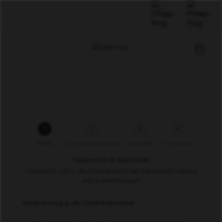
US
HU
1
2
3
4
Ajánló
Csomag Kiválasztása
Kiegészítők
Információk
Válaszd Ki az Ajánlódat
Válaszd ki azt a Jifu Disztribútort, aki bemutatta neked
ezt a lehetőséget
Keresd meg a Jifu Disztribútorodat