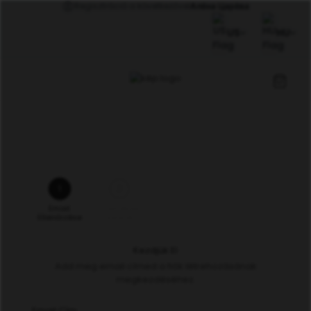
Regisztráció a következővel
Алёна Царёва
US
HU
1
2
Email
Személyes
Ellenőrzése
Adatok
Kezdjük El
Add meg email címed a fiók létrehozásának
megkezdéséhez.
Email Cím