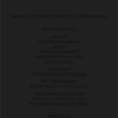
Szerzői jog © 2025 JIFU GLOBAL FZCO | JIFU Europe B.V.
JIFU GLOBAL FZCO
Unit No. 31
DMCC Business Centre
Level 5
Jewellery & Gemplex 2
Dubai, United Arab Emirates
JIFU Europe B.V.
Peizerweg 97
9727 AJ Groningen, Netherlands
VAT / RSN: 865132707
JIFU DE MEXICO S. de R.L. de C.V.
Jaime Balmes 11, Mezzanine 2
Torre A, Col. Polanco, Sección 1,
11510, Miguel Hidalgo, CDMX, Mexico