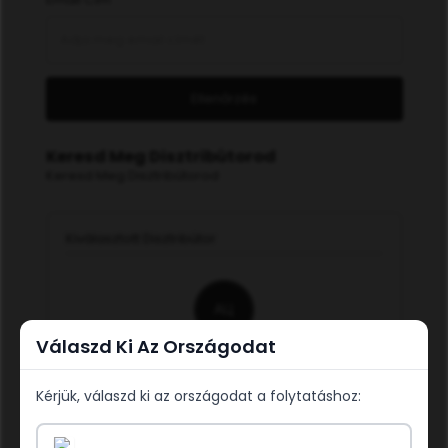
Ellenőrzés
Keresd Meg Disztribútorod
Keresd Meg Disztribútorod
Kiválasztott Disztribútor
АЦ
Válaszd Ki Az Országodat
&#x410;&#x43B;&#x451;&#x43D;&#x430;
&#x426;&#x430;&#x440;&#x451;&#x432;&#x430;
Kérjük, válaszd ki az országodat a folytatáshoz:
ID: 536781
No free trials available for this distributor.