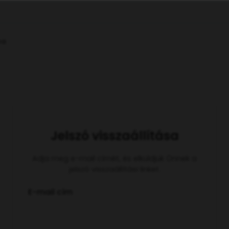
ba
Jelszó visszaállítása
Adja meg e-mail címét, és elküldjük Önnek a
jelszó visszaállítási linket.
E-mail cím