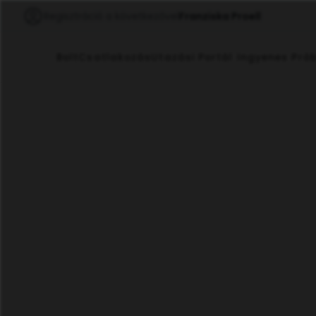
Regisztráció a következővel
Franziska Proell
Bolt
Csatlakozás
Utazási Portál Ingyenes Pró