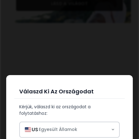
LÁSD A VILÁGOT
Válaszd Ki Az Országodat
TÁPLÁLD AZ EGÉSZSÉGED
Kérjük, válaszd ki az országodat a
folytatáshoz:
US
Egyesült Államok