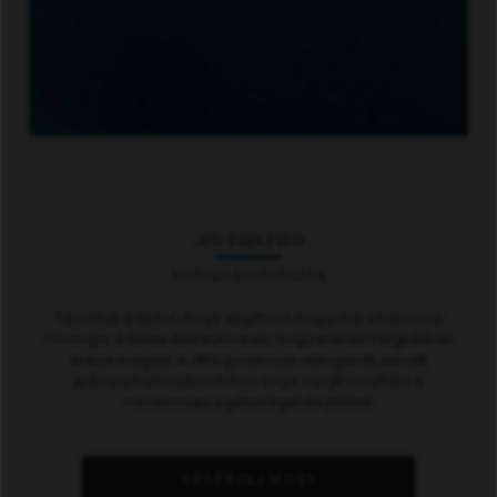
JIFU EGÉSZSÉG
MARADJ MOZGÁSBAN
Tápláljuk a testet, hogy segítsünk nagyobb vitalitással
mozogni. A teljes élet kulcsa az, hogy a lehető legjobban
érezd magad. A JIFU gondosan válogatott, bevált
prémium termékcsaládja segít megkönnyíteni a
mindennapi egészséget és jólétet.
VÁSÁROLJ MOST