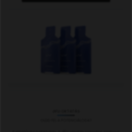
JIFU OKTATÁS
OLDD FEL A POTENCIÁLODAT
A lehetőség határtalan. A JIFU oktatás személyi, szakmai