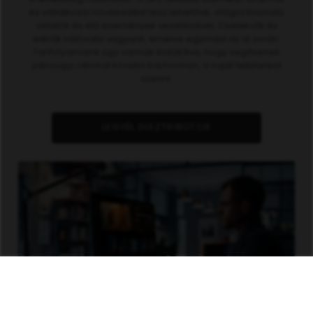
és vállalkozói növekedést tesz lehetővé, világszínvonalú
oktatók és élő események vezetésével. Cselekvők és
elérők hálózata vagyunk, emelve egymást az út során.
Tanfolyamaink úgy vannak kialakítva, hogy segítsenek
pénzügyi célokat követni bárhonnan, a saját feltételeid
szerint.
LEGYÉL DISZTRIBÚTOR