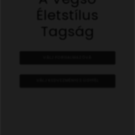
Életstílus
Tagság
VÁLJ FORGALMAZÓVÁ
VÁLJ KEDVEZMÉNYES ÜGYFÉL