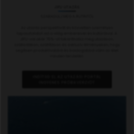
JIFU UTAZÁS
SZABADULJ MEG A RUTINTÓL
Az utazás perspektívát és közvetlen személyes
tapasztalatot ad a világ embereivel és kultúráival. A
JIFU-val akár 75%-ot takaríthatsz meg utazáson,
szállodákon, szállításon és exkluzív élményeken, hogy
segítsen produktívabbá és boldogabbá válni az élet
minden területén.
INDÍTSD EL AZ UTAZÁSI PORTÁL
INGYENES PRÓBAVERZIÓT