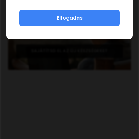
Elfogadás
SAJÁTÍTSD EL AZ ÚJ KÉSZSÉGEKET