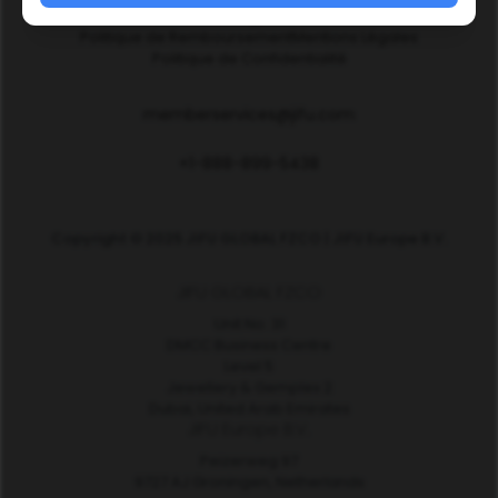
Déclaration de Divulgation des Revenus
Politique de Remboursement
Mentions Légales
Politique de Confidentialité
memberservices@jifu.com
+1-888-899-5438
Copyright © 2025 JIFU GLOBAL FZCO | JIFU Europe B.V.
JIFU GLOBAL FZCO
Unit No. 31
DMCC Business Centre
Level 5
Jewellery & Gemplex 2
Dubai, United Arab Emirates
JIFU Europe B.V.
Peizerweg 97
9727 AJ Groningen, Netherlands