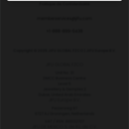
Politique de Confidentialité
memberservices@jifu.com
+1-888-899-5438
Copyright © 2025 JIFU GLOBAL FZCO | JIFU Europe B.V.
JIFU GLOBAL FZCO
Unit No. 31
DMCC Business Centre
Level 5
Jewellery & Gemplex 2
Dubai, United Arab Emirates
JIFU Europe B.V.
Peizerweg 97
9727 AJ Groningen, Netherlands
VAT / RSN: 865132707
JIFU DE MEXICO S. de R.L. de C.V.