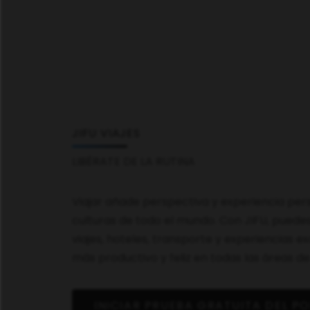
JIFU VIAJES
LIBÉRATE DE LA RUTINA
Viajar añade perspectiva y experiencia per
culturas de todo el mundo. Con JIFU, puede
viajes, hoteles, transporte y experiencias e
más productivo y feliz en todas las áreas de 
INICIAR PRUEBA GRATUITA DEL PO