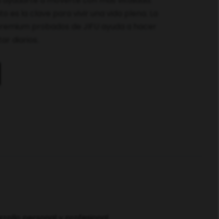
 ayudarte a moverte con más vitalidad.
 es la clave para vivir una vida plena. La
premium probados de JIFU ayuda a hacer
ar diarios.