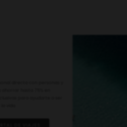
sonal directa con personas y
s ahorrar hasta 75% en
xclusivas para ayudarte a ser
la vida.
RTAL DE VIAJES