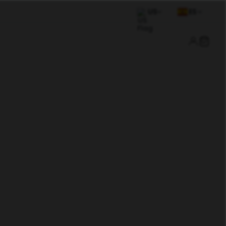
US
ES