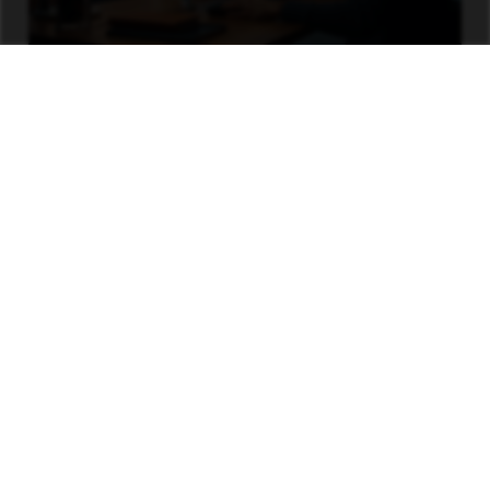
Política de Redes Sociales
Políticas y Procedimientos
Declaración de Divulgación de Ingresos
Política de Reembolso
Información Legal
Política de Privacidad
memberservices@jifu.com
+1-888-899-5438
Copyright © 2025 JIFU GLOBAL FZCO | JIFU Europe B.V.