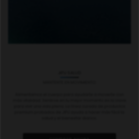
JIFU SALUD
MANTENTE EN MOVIMIENTO
Alimentamos el cuerpo para ayudarte a moverte con
más vitalidad. Sentirse en tu mejor momento es la clave
para vivir una vida plena. La línea curada de productos
premium probados de JIFU ayuda a hacer más fácil la
salud y el bienestar diarios.