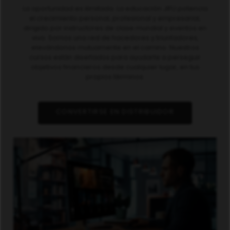
La oportunidad es ilimitada. La educación JIFU potencia
el crecimiento personal, profesional y empresarial,
dirigido por instructores de clase mundial y eventos en
vivo. Somos una red de hacedores y triunfadores,
elevándonos mutuamente en el camino. Nuestros
cursos están diseñados para ayudarte a perseguir
objetivos financieros desde cualquier lugar, en tus
propios términos.
CONVERTIRSE EN DISTRIBUIDOR