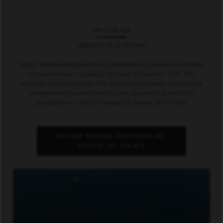
JIFU VIAJES
LIBÉRATE DE LA RUTINA
Viajar añade perspectiva y experiencia personal directa
con personas y culturas de todo el mundo. Con JIFU,
puedes ahorrar hasta 75% en viajes, hoteles, transporte
y experiencias exclusivas para ayudarte a ser más
productivo y feliz en todas las áreas de la vida.
INICIAR PRUEBA GRATUITA DEL
PORTAL DE VIAJES