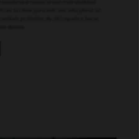
 ayudarte a moverte con más vitalidad.
 es la clave para vivir una vida plena. La
premium probados de JIFU ayuda a hacer
ar diarios.