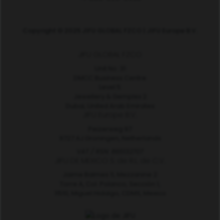
Copyright © 2025 JIFU GLOBAL FZCO | JIFU Europe B.V.
JIFU GLOBAL FZCO
Unit No. 31
DMCC Business Centre
Level 5
Jewellery & Gemplex 2
Dubai, United Arab Emirates
JIFU Europe B.V.
Peizerweg 97
9727 AJ Groningen, Netherlands
VAT / RSN: 865132707
JIFU DE MEXICO S. de R.L. de C.V.
Jaime Balmes 11, Mezzanine 2
Torre A, Col. Polanco, Sección 1,
11510, Miguel Hidalgo, CDMX, Mexico