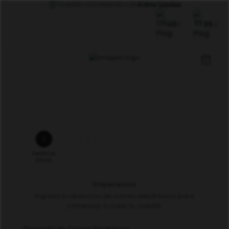
Te estás inscribiendo con
Алёна Царёва
US
ES
1
2
Verificar
Info Personal
Email
Empecemos
Ingresa tu dirección de correo electrónico para
comenzar a crear tu cuenta.
Dirección de Correo Electrónico