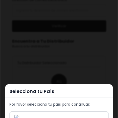
Verificar
Encuentra a Tu Distribuidor
Busca a tu distribuidor
Tu Distribuidor Seleccionado
АЦ
Selecciona tu País
&#x410;&#x43B;&#x451;&#x43D;&#x430;
&#x426;&#x430;&#x440;&#x451;&#x432;&#x430;
Por favor selecciona tu país para continuar:
ID: 536781
No free trials available for this distributor.