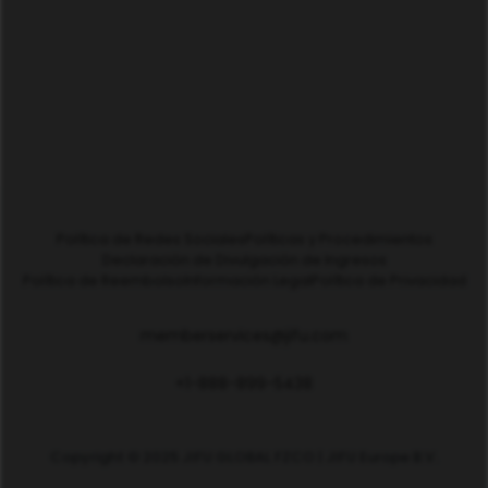
Política de Redes Sociales
Políticas y Procedimientos
Declaración de Divulgación de Ingresos
Política de Reembolso
Información Legal
Política de Privacidad
memberservices@jifu.com
+1-888-899-5438
Copyright © 2025 JIFU GLOBAL FZCO | JIFU Europe B.V.