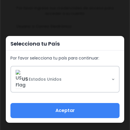
Por favor ingrese sus credenciales de acceso para
acceder a su cuenta.
Usuario o Correo Electrónico
Selecciona tu País
Contraseña
Por favor selecciona tu país para continuar:
US
Estados Unidos
Iniciar Sesión
Aceptar
¿Olvidó su Contraseña?