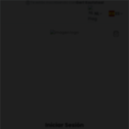
Te estás inscribiendo con
Gert Koutstaal
NL
ES
Iniciar Sesión