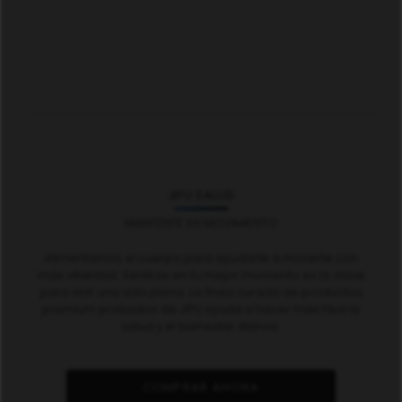
JIFU SALUD
MANTENTE EN MOVIMIENTO
Alimentamos el cuerpo para ayudarte a moverte con
más vitalidad. Sentirse en tu mejor momento es la clave
para vivir una vida plena. La línea curada de productos
premium probados de JIFU ayuda a hacer más fácil la
salud y el bienestar diarios.
COMPRAR AHORA