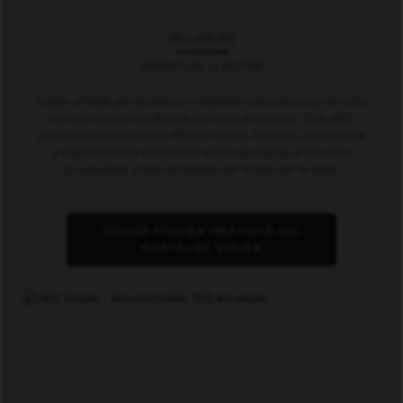
JIFU VIAJES
LIBÉRATE DE LA RUTINA
Viajar añade perspectiva y experiencia personal directa
con personas y culturas de todo el mundo. Con JIFU,
puedes ahorrar hasta 75% en viajes, hoteles, transporte
y experiencias exclusivas para ayudarte a ser más
productivo y feliz en todas las áreas de la vida.
INICIAR PRUEBA GRATUITA DEL
PORTAL DE VIAJES