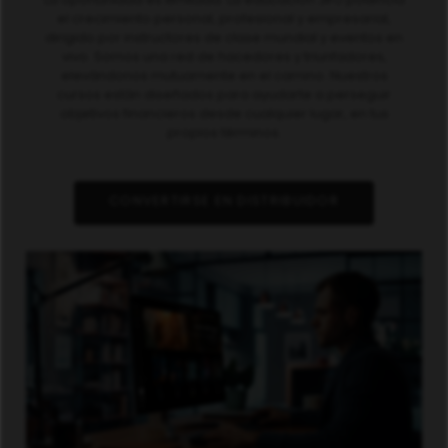
el crecimiento personal, profesional y empresarial,
dirigido por instructores de clase mundial y eventos en
vivo. Somos una red de hacedores y triunfadores,
elevándonos mutuamente en el camino. Nuestros
cursos están diseñados para ayudarte a perseguir
objetivos financieros desde cualquier lugar, en tus
propios términos.
CONVERTIRSE EN DISTRIBUIDOR