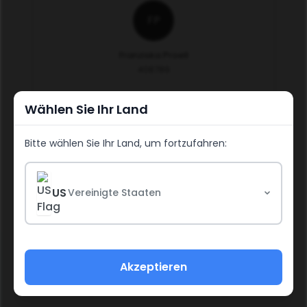
FP
Franziska Proell
408789
Wählen Sie Ihr Land
Weiter
Bitte wählen Sie Ihr Land, um fortzufahren:
US
Vereinigte Staaten
Social Media Richtlinien
Richtlinien und Verfahren
Akzeptieren
Einkommensoffenlegungserklärung
Rückerstattungsrichtlinie
Impressum
Datenschutzerklärung