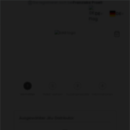
Sie registrieren sich bei
Franziska Proell
DE
DE
1
2
3
4
Vermittler
Paket wählen
Zusatzprodukte
Informationen
Ausgewählter Jifu-Distributor