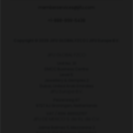
memberservices@jifu.com
+1-888-899-5438
Copyright © 2025 JIFU GLOBAL FZCO | JIFU Europe B.V.
JIFU GLOBAL FZCO
Unit No. 31
DMCC Business Centre
Level 5
Jewellery & Gemplex 2
Dubai, United Arab Emirates
JIFU Europe B.V.
Peizerweg 97
9727 AJ Groningen, Netherlands
VAT / RSN: 865132707
JIFU DE MEXICO S. de R.L. de C.V.
Jaime Balmes 11, Mezzanine 2